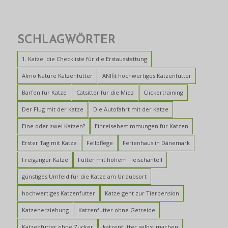
SCHLAGWÖRTER
1. Katze: die Checkliste für die Erstausstattung
Almo Nature Katzenfutter
ANIfit hochwertiges Katzenfutter
Barfen für Katze
Catsitter für die Miez
Clickertraining
Der Flug mit der Katze
Die Autofahrt mit der Katze
Eine oder zwei Katzen?
Einreisebestimmungen für Katzen
Erster Tag mit Katze
Fellpflege
Ferienhaus in Dänemark
Freigänger Katze
Futter mit hohem Fleischanteil
günstiges Umfeld für die Katze am Urlaubsort
hochwertiges Katzenfutter
Katze geht zur Tierpension
Katzenerziehung
Katzenfutter ohne Getreide
Katzenfutter ohne Zucker
katzenfutter selbst machen