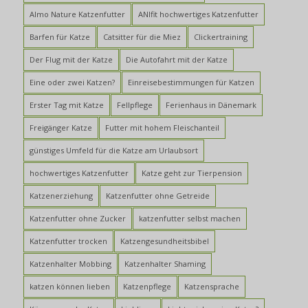
Almo Nature Katzenfutter
ANIfit hochwertiges Katzenfutter
Barfen für Katze
Catsitter für die Miez
Clickertraining
Der Flug mit der Katze
Die Autofahrt mit der Katze
Eine oder zwei Katzen?
Einreisebestimmungen für Katzen
Erster Tag mit Katze
Fellpflege
Ferienhaus in Dänemark
Freigänger Katze
Futter mit hohem Fleischanteil
günstiges Umfeld für die Katze am Urlaubsort
hochwertiges Katzenfutter
Katze geht zur Tierpension
Katzenerziehung
Katzenfutter ohne Getreide
Katzenfutter ohne Zucker
katzenfutter selbst machen
Katzenfutter trocken
Katzengesundheitsbibel
Katzenhalter Mobbing
Katzenhalter Shaming
katzen können lieben
Katzenpflege
Katzensprache