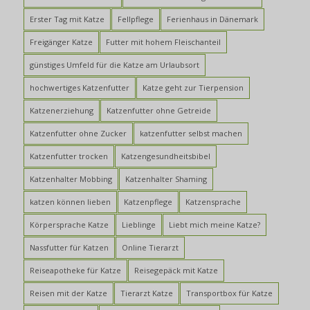
Erster Tag mit Katze
Fellpflege
Ferienhaus in Dänemark
Freigänger Katze
Futter mit hohem Fleischanteil
günstiges Umfeld für die Katze am Urlaubsort
hochwertiges Katzenfutter
Katze geht zur Tierpension
Katzenerziehung
Katzenfutter ohne Getreide
Katzenfutter ohne Zucker
katzenfutter selbst machen
Katzenfutter trocken
Katzengesundheitsbibel
Katzenhalter Mobbing
Katzenhalter Shaming
katzen können lieben
Katzenpflege
Katzensprache
Körpersprache Katze
Lieblinge
Liebt mich meine Katze?
Nassfutter für Katzen
Online Tierarzt
Reiseapotheke für Katze
Reisegepäck mit Katze
Reisen mit der Katze
Tierarzt Katze
Transportbox für Katze