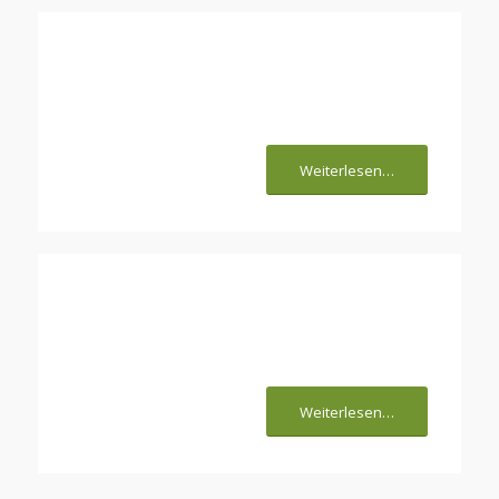
Wohnungskatze oder
Freigänger?
Weiterlesen…
Der Katzenschwanz
verrät den
Gemütszustand der
Weiterlesen…
Mieze