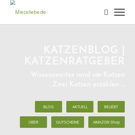
KATZENBLOG |
KATZENRATGEBER
Wissenswertes rund um Katzen
Zwei Katzen erzählen …
BLOG
AKTUELL
BELIEBT
ÜBER
GUTSCHEINE
AMAZON Shop