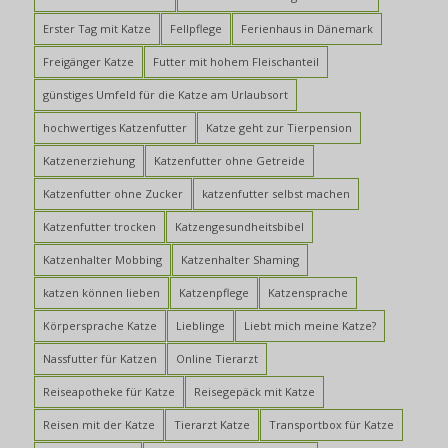
Erster Tag mit Katze
Fellpflege
Ferienhaus in Dänemark
Freigänger Katze
Futter mit hohem Fleischanteil
günstiges Umfeld für die Katze am Urlaubsort
hochwertiges Katzenfutter
Katze geht zur Tierpension
Katzenerziehung
Katzenfutter ohne Getreide
Katzenfutter ohne Zucker
katzenfutter selbst machen
Katzenfutter trocken
Katzengesundheitsbibel
Katzenhalter Mobbing
Katzenhalter Shaming
katzen können lieben
Katzenpflege
Katzensprache
Körpersprache Katze
Lieblinge
Liebt mich meine Katze?
Nassfutter für Katzen
Online Tierarzt
Reiseapotheke für Katze
Reisegepäck mit Katze
Reisen mit der Katze
Tierarzt Katze
Transportbox für Katze