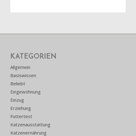
KATEGORIEN
Allgemein
Basiswissen
Beliebt
Eingewöhnung
Einzug
Erziehung
Futtertest
Katzenausstattung
Katzenernährung