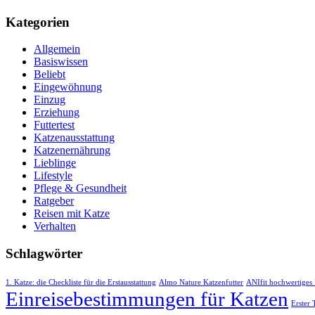
Kategorien
Allgemein
Basiswissen
Beliebt
Eingewöhnung
Einzug
Erziehung
Futtertest
Katzenausstattung
Katzenernährung
Lieblinge
Lifestyle
Pflege & Gesundheit
Ratgeber
Reisen mit Katze
Verhalten
Schlagwörter
1. Katze: die Checkliste für die Erstausstattung
Almo Nature Katzenfutter
ANIfit hochwertiges 
Einreisebestimmungen für Katzen
Erster 