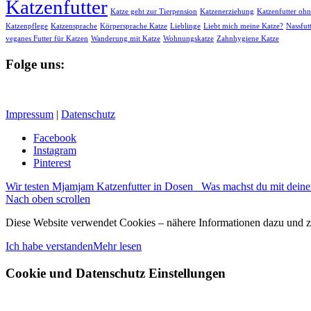
Katzenfutter
Katze geht zur Tierpension
Katzenerziehung
Katzenfutter ohn
Katzenpflege
Katzensprache
Körpersprache Katze
Lieblinge
Liebt mich meine Katze?
Nassfut
veganes Futter für Katzen
Wanderung mit Katze
Wohnungskatze
Zahnhygiene Katze
Folge uns:
Impressum
|
Datenschutz
Facebook
Instagram
Pinterest
Wir testen Mjamjam Katzenfutter in Dosen
Was machst du mit deine
Nach oben scrollen
Diese Website verwendet Cookies – nähere Informationen dazu und zu 
Ich habe verstanden
Mehr lesen
Cookie und Datenschutz Einstellungen