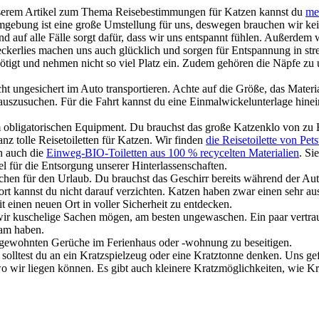
nserem Artikel zum Thema Reisebestimmungen für Katzen kannst du
me
gebung ist eine große Umstellung für uns, deswegen brauchen wir kei
d auf alle Fälle sorgt dafür, dass wir uns entspannt fühlen. Außerdem 
leckerlies machen uns auch glücklich und sorgen für Entspannung in st
ötigt und nehmen nicht so viel Platz ein. Zudem gehören die Näpfe zu
cht ungesichert im Auto transportieren. Achte auf die Größe, das Materi
e auszusuchen. Für die Fahrt kannst du eine Einmalwickelunterlage hine
 obligatorischen Equipment. Du brauchst das große Katzenklo von zu 
nz tolle Reisetoiletten für Katzen. Wir finden
die Reisetoilette von Pets
h auch die
Einweg-BIO-Toiletten aus 100 % recycelten Materialien
. Si
für die Entsorgung unserer Hinterlassenschaften.
chen für den Urlaub. Du brauchst das Geschirr bereits während der Aut
rt kannst du nicht darauf verzichten. Katzen haben zwar einen sehr a
t einen neuen Ort in voller Sicherheit zu entdecken.
wir kuschelige Sachen mögen, am besten ungewaschen. Ein paar vertrau
sam haben.
ngewohnten Gerüche im Ferienhaus oder -wohnung zu beseitigen.
lltest du an ein Kratzspielzeug oder eine Kratztonne denken. Uns gefä
wo wir liegen können. Es gibt auch kleinere Kratzmöglichkeiten, wie K