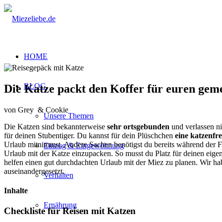
HOME
BLOG
Die Katze packt den Koffer für euren ge
von Grey
& Cookie
Unsere Themen
Die Katzen sind bekannterweise
sehr ortsgebunden
und verlassen n
für deinen Stubentiger. Du kannst für dein Plüschchen
eine katzenf
Urlaub mitnimmst. Andere Sachen benötigst du bereits während der F
Einzug & Eingewöhnung
Urlaub mit der Katze einzupacken. So musst du Platz für deinen eigen
helfen einen gut durchdachten Urlaub mit der Miez zu planen. Wir ha
auseinandergesetzt.
Verhalten
Inhalte
Ernährung
Checkliste für Reisen mit Katzen