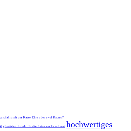
Autofahrt mit der Katze
Eine oder zwei Katzen?
hochwertiges
il
günstiges Umfeld für die Katze am Urlaubsort