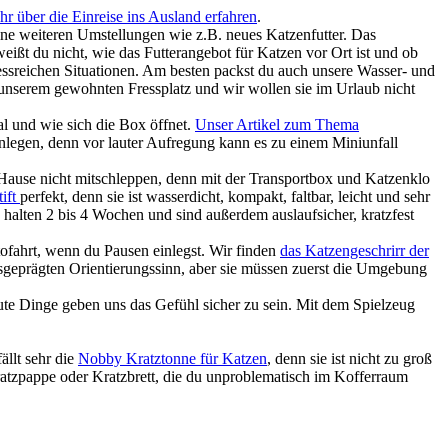
hr über die Einreise ins Ausland erfahren
.
ne weiteren Umstellungen wie z.B. neues Katzenfutter. Das
weißt du nicht, wie das Futterangebot für Katzen vor Ort ist und ob
ressreichen Situationen. Am besten packst du auch unsere Wasser- und
 unserem gewohnten Fressplatz und wir wollen sie im Urlaub nicht
al und wie sich die Box öffnet.
Unser Artikel zum Thema
inlegen, denn vor lauter Aufregung kann es zu einem Miniunfall
Hause nicht mitschleppen, denn mit der Transportbox und Katzenklo
tift
perfekt, denn sie ist wasserdicht, kompakt, faltbar, leicht und sehr
e halten 2 bis 4 Wochen und sind außerdem auslaufsicher, kratzfest
ofahrt, wenn du Pausen einlegst. Wir finden
das Katzengeschrirr der
usgeprägten Orientierungssinn, aber sie müssen zuerst die Umgebung
te Dinge geben uns das Gefühl sicher zu sein. Mit dem Spielzeug
llt sehr die
Nobby Kratztonne für Katzen
, denn sie ist nicht zu groß
ratzpappe oder Kratzbrett, die du unproblematisch im Kofferraum