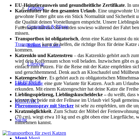
EU-Heimtierausweis und gesundheitliche Zertifikate
. In u
Zubehör
Katzenfutter für den gesamten Urlaub
. Eine ungewohnte Um
gewohnte Futter gibt uns ein Stück Normalität und Sicherheit un
die Qualität deinen Vorstellungen entspricht. Unsere Lieblings
Gesundheit & Pflege
Futternäpfe mit ein. Sie werden sowieso während der Fahrt ben
missen.
Transportbox ist obligatorisch
, denn eine Katze kannst du ni
Transportbox
kann dir helfen, die richtige Box für deine Katz
Reisen mit Katze
kommen.
Katzenklo und Katzenstreu
– das Katzenklo gehört auch zum
wird dein Kofferraum schon voll beladen. Inzwischen gibt es ga
Lifestyle
einfach zum Putzen. Für die Reise mit der Katze empfehlen sic
und geruchhemmend. Denk auch an Kloschaufel und Müllbeutel 
Katzengeschirr
. Es gehört auch zu obligatorischen Mitnehmsa
LIEBLINGE
Firma Toulifly
eine gute Variante für Katzen. Auch am Urlaubso
erkunden. Mit einem Katzengeschirr hat deine Katze die Freihei
Lieblingsspielzeug, Lieblingskuscheldecke –
du weißt, dass 
könntet ihr beide mit der Fellnase im Urlaub viel Spaß gemein
KONTAKT
Pheromonspray mit Stecker
ist sehr zu empfehlen, um die u
Kratzmöglichkeit
. Zum Schutz der Möbel der Ferienwohnung so
(70 cm), wiegt etwa 10 kg und es gibt oben eine Liegefläche, 
Suche
mitnehmen kannst.
Menü
Menü