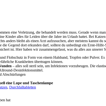
men eine Verletzung, die behandelt werden muss. Gerade wenn man zu
ne Kinder alles für Leiden über die Jahre im Urlaub hattet. Bei Katzen i
hts anders bleibt als einen Arzt aufzusuchen, aber meistens kannst du 
 die Gegend dort erkunden darf, solltest du unbedingt ein Erste-Hilfe
chert ist. Hier haben wir zusammengefasst, was du alles aus unserer Si
und Flohschutz in Form von einem Halsband, Tropfen oder Pulver. Es i
efährliche Krankheiten übertragen können.
 Wunden
– alles soll steril sein, um Infektionen vorzubeugen. Die elas
llround-Desinfektionsmittel.
nd Abschürfungen
tuell eine Lupe und Taschenlampe
atzen
,
Durchfalltabletten
ben hat