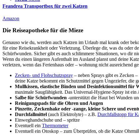
Feandrea Transportbox für zwei Katzen
Amazon
Die Reiseapotheke für die Mieze
Genauso wie du, werden auch Katzen im Urlaub mal krank oder bekom
für eine Reisekrankheit oder Verletzung. Überlege dir, was du oder dei
Schürfwunden. Sicher gibt es auch schlimmere Situationen, wo dir nic
Wenn du einen längeren Aufenthalt im Ausland planst und deine Katze
verletzen, wenn das Ferienhaus oder – wohnung nicht ausreichend gesi
Zecken- und Flohschutzspray
– neben Sprays gibt es Zecken – 
deine Katze bekommt ein Schutzmittel gegen Ungeziefer, die g
Mullkissen, elastische Binden und Desinfektionsmittel für
maximale Saugfähigkeit. Das Universal-Hygiene-Spray ist ein A
Salbe für Schürfwunden
-unterstützt die Haut bei Wunden u
Reinigungspads für die Ohren und Augen
Pinzette, Zeckenhake oder -zange, kleine Schere und even
Durchfallmittel
(auch Elektrolyte) – z.B.
Durchfallstopp für K
Einweghandschuhe und – spritze
Eventuell ein
Thermometer
Eventuell ein Otoskop – zum Überprüfen, ob die Katze Ohrmil