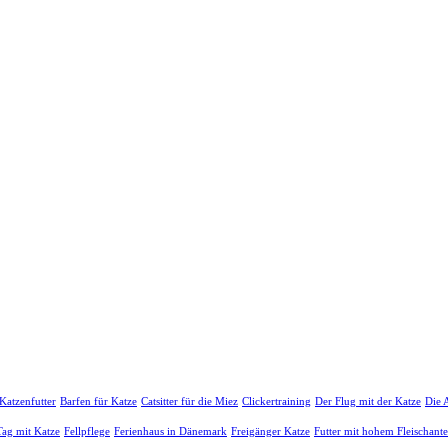
Katzenfutter
Barfen für Katze
Catsitter für die Miez
Clickertraining
Der Flug mit der Katze
Die 
Tag mit Katze
Fellpflege
Ferienhaus in Dänemark
Freigänger Katze
Futter mit hohem Fleischante