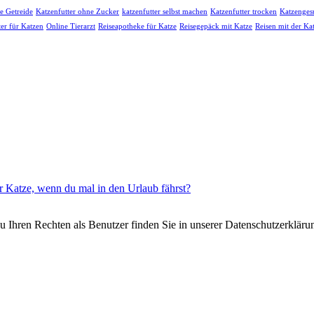
e Getreide
Katzenfutter ohne Zucker
katzenfutter selbst machen
Katzenfutter trocken
Katzenges
ter für Katzen
Online Tierarzt
Reiseapotheke für Katze
Reisegepäck mit Katze
Reisen mit der Ka
r Katze, wenn du mal in den Urlaub fährst?
Ihren Rechten als Benutzer finden Sie in unserer Datenschutzerklärun